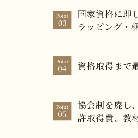
国家資格に即
Point
03
ラッピング・
Point
資格取得まで
04
協会制を廃し
Point
05
許取得費、教