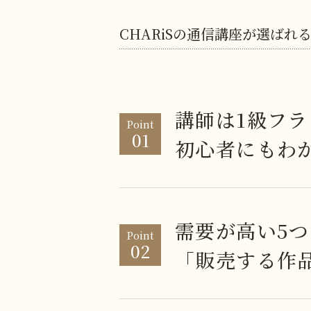
CHARiSの通信講座が選ばれ
講師は1級フ
Point
01
初心者にもわ
需要が高い5
Point
02
「販売する作