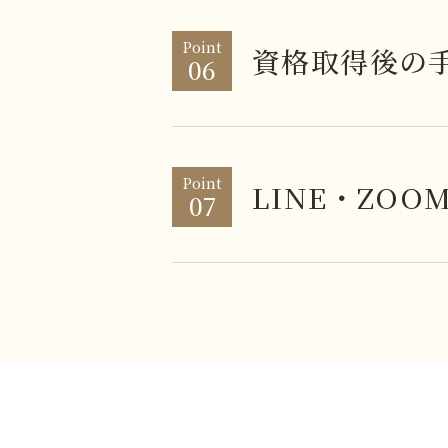
Point
資格取得後の
06
Point
LINE・ZO
07