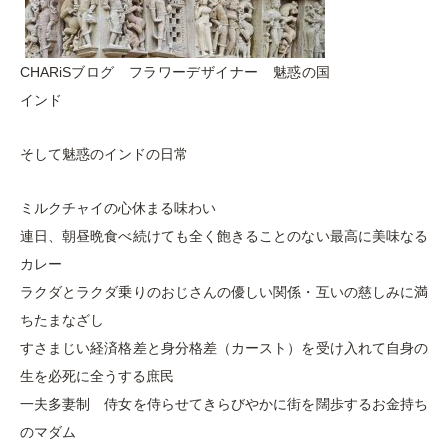
CHARiSブログ フラワーデザイナー 魅惑の国
インド
そして魅惑のインドの日常
ミルクチャイの心休まる味わい
連日、朝昼晩食べ続けても全く飽きることのない最高に美味なる
カレー
ラクダとラクダ乗りのおじさんの優しい関係・互いの慈しみに満
ちたまなざし
すさまじい経済格差と身分格差（カースト）を受け入れて自身の
生を必死に全うする庶民
一夫多妻制 侍女を侍らせてきらびやかに街を闊歩するお金持ち
のマダム