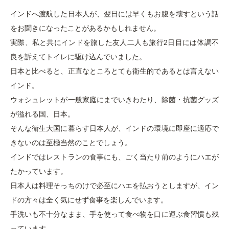
インドへ渡航した日本人が、翌日には早くもお腹を壊すという話
をお聞きになったことがあるかもしれません。
実際、私と共にインドを旅した友人二人も旅行2日目には体調不
良を訴えてトイレに駆け込んでいました。
日本と比べると、正直なところとても衛生的であるとは言えない
インド。
ウォシュレットが一般家庭にまでいきわたり、除菌・抗菌グッズ
が溢れる国、日本。
そんな衛生大国に暮らす日本人が、インドの環境に即座に適応で
きないのは至極当然のことでしょう。
インドではレストランの食事にも、ごく当たり前のようにハエが
たかっています。
日本人は料理そっちのけで必至にハエを払おうとしますが、イン
ドの方々は全く気にせず食事を楽しんでいます。
手洗いも不十分なまま、手を使って食べ物を口に運ぶ食習慣も残
っています。