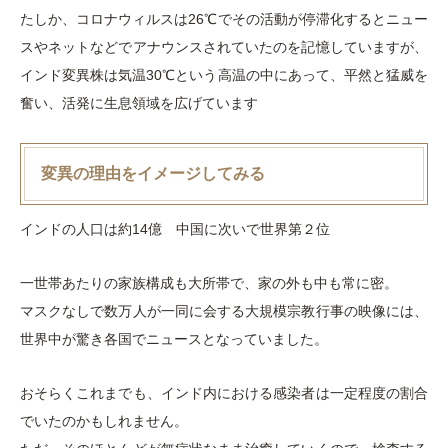
たしか、コロナウィルスは26℃でその活動が停滞化するとニュー
スやネットなどでアナウンスされていたのを記憶していますが、
インド変異株は気温30℃という高温の中にあって、平然と猛威を
奮い、活発に生息領域を広げています
変異の理由をイメージしてみる
インドの人口は約14億 中国に次いで世界第２位
一世帯あたりの家族構成も大所帯で、家の外も中も常に密。
マスクなしで数万人が一同に会する大規模宗教行事の映像には、
世界中が驚き各国でニュースとなっていました。
おそらくこれまでも、インド内における感染者は一定程度の割合
でいたのかもしれません。