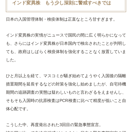
インド変異株 もう少し深刻に警戒すべきでは
日本の入国管理体制・検疫体制は正直なところ甘すぎます。
インド変異株の実情がニュースで国民の間に広く明らかになって
も、さらにはインド変異株が日本国内で検出されたことが判明し
ても、政府はしばらく検疫体制を強化することなく放置していま
した。
ひと月以上を経て、マスコミが騒ぎ始めてようやく入国後の隔離
措置期間を延長するなどの対策を強化し始めましたが、自宅待機
期間の追跡調査の実態は疑わしいものと言わざるをえませんし、
そもそも入国時の抗原検査はPCR検査に比べて精度が低いこと自
体心配です。
こうした中、再度発出された3回目の緊急事態宣言。