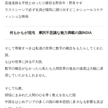
高速道路を平然とゆったり横切る野良牛・野良ヤギ
ラストシーンで必ず全員が陽気に踊り出すどこかシュールコケテ
ィッシュな映画
何もかもが混沌 摩訶不思議な魅力満載の国INDIA
そして尊敬すべきは私達の世界に数字の概念をもたらしてくれた
国。
もはや世界に誇るIT大国。
数字の概念がなかったら私たち人間世界の進歩の速度は大幅に遅
滞していたかもしれません。
そして仏教。
煩悩にまみれた人間の心を導く教えを生んだ国
中国をはじめアジアの多くの国の根本思想に多大なる影響を及ぼ